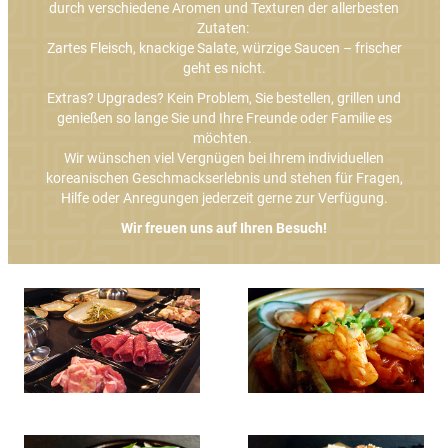
durch verschiedene Aromen und Texturen der allerbesten
Zutaten:
Zartes Fleisch, knackige Salate, würzige Saucen – frischer
geht es nicht.
Extras? Upgrades? Kein Problem, Sie bestellen, grillen und
genießen so lange Sie und Ihre Freunde oder Familie es
möchten.
Wir wünschen viel Vergnügen bei Ihrem individuellen
koreanischen Geschmackserlebnis und stehen für Fragen,
Hilfe oder Anregungen jederzeit gerne zur Verfügung.
Wir freuen uns auf Ihren Besuch!